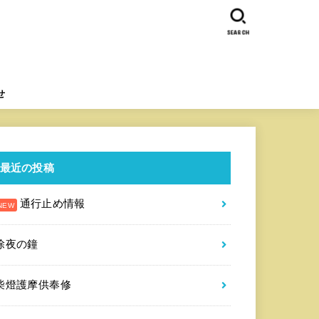
SEARCH
せ
最近の投稿
通行止め情報
除夜の鐘
柴燈護摩供奉修