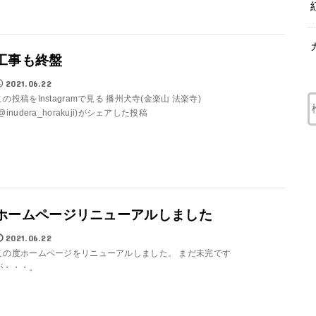
工事も終盤
2021.06.22
この投稿をInstagramで見る 播州犬寺(金楽山 法楽寺)
(@inudera_horakuji)がシェアした投稿
ホームページリニューアルしました
2021.06.22
この度ホームページをリニューアルしました。 まだ未完です
が・・・。