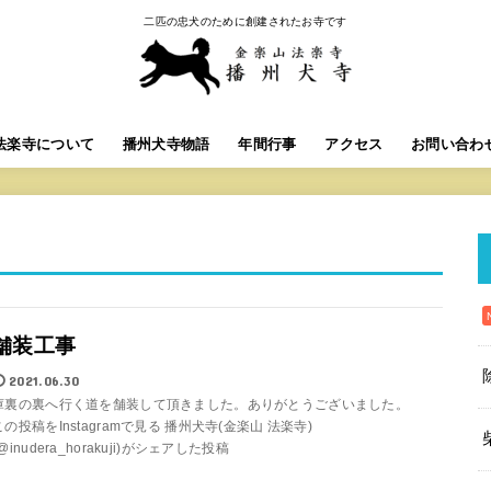
二匹の忠犬のために創建されたお寺です
法楽寺について
播州犬寺物語
年間行事
アクセス
お問い合わ
舗装工事
2021.06.30
庫裏の裏へ行く道を舗装して頂きました。ありがとうございました。
この投稿をInstagramで見る 播州犬寺(金楽山 法楽寺)
(@inudera_horakuji)がシェアした投稿