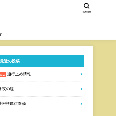
SEARCH
せ
最近の投稿
通行止め情報
除夜の鐘
柴燈護摩供奉修