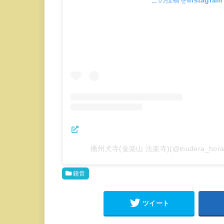
播州犬寺(金楽山 法楽寺)(@inudera_hor
鐘音
ツイート