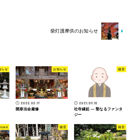
柴灯護摩供のお知らせ
知らせ
お知らせ
鐘音
2022.05.17
2021.09.10
開扉法会厳修
社寺縁起 ― 聖なるファンタ
ジー
rized
鐘音
鐘音