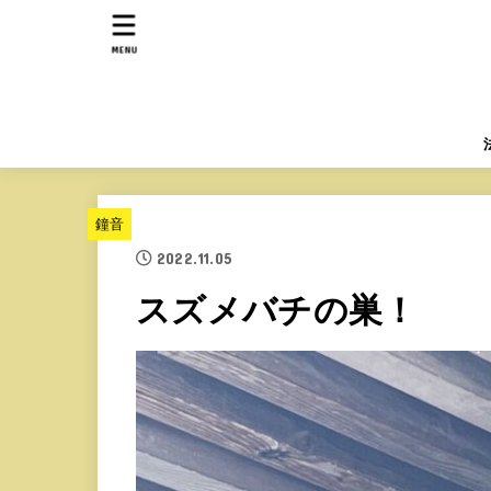
MENU
鐘音
2022.11.05
スズメバチの巣！