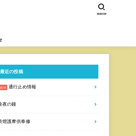
SEARCH
せ
最近の投稿
通行止め情報
除夜の鐘
柴燈護摩供奉修