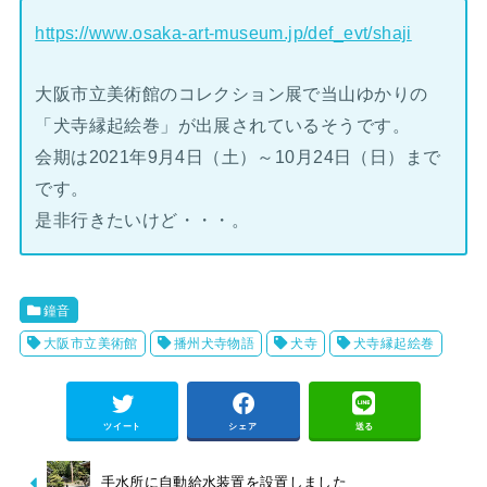
https://www.osaka-art-museum.jp/def_evt/shaji
大阪市立美術館のコレクション展で当山ゆかりの
「犬寺縁起絵巻」が出展されているそうです。
会期は2021年9月4日（土）～10月24日（日）まで
です。
是非行きたいけど・・・。
鐘音
大阪市立美術館
播州犬寺物語
犬寺
犬寺縁起絵巻
ツイート
シェア
送る
手水所に自動給水装置を設置しました