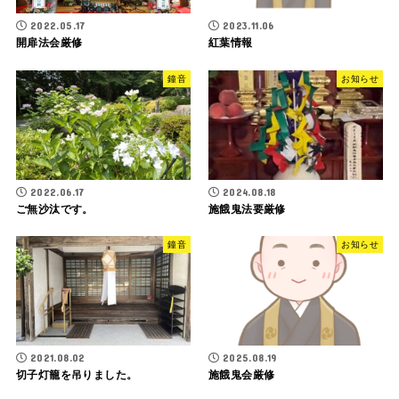
2022.05.17
2023.11.06
開扉法会厳修
紅葉情報
鐘音
お知らせ
2022.06.17
2024.08.18
ご無沙汰です。
施餓鬼法要厳修
鐘音
お知らせ
2021.08.02
2025.08.19
切子灯籠を吊りました。
施餓鬼会厳修