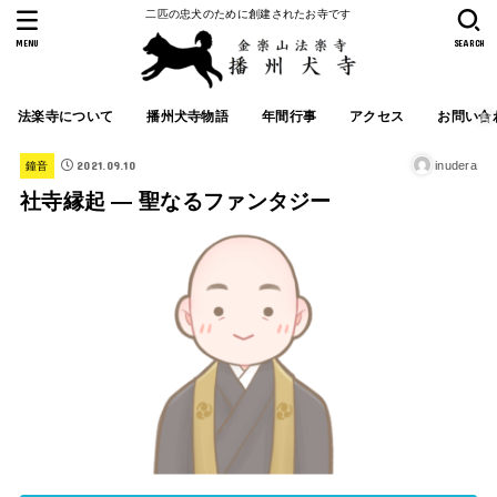
二匹の忠犬のために創建されたお寺です
MENU
SEARCH
法楽寺について
播州犬寺物語
年間行事
アクセス
お問い合
2021.09.10
inudera
鐘音
社寺縁起 ― 聖なるファンタジー