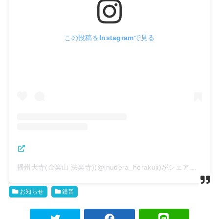
この投稿をInstagramで見る
播州犬寺(金楽山 法楽寺)(@inudera_horakuji)がシェアした投稿
お知らせ
鐘音