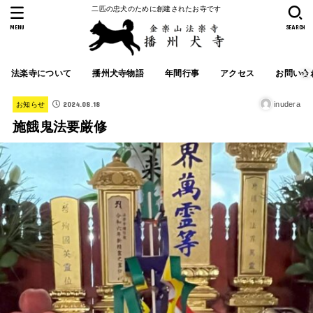
二匹の忠犬のために創建されたお寺です
MENU
SEARCH
法楽寺について
播州犬寺物語
年間行事
アクセス
お問い合
2024.08.18
inudera
お知らせ
施餓鬼法要厳修