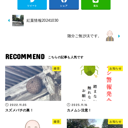
ツイート
シェア
送る
紅葉情報20241030
随分ご無沙汰です。
RECOMMEND
鐘音
お知らせ
2022.11.05
2025.11.16
スズメバチの巣！
カメムシ注意！
鐘音
お知らせ